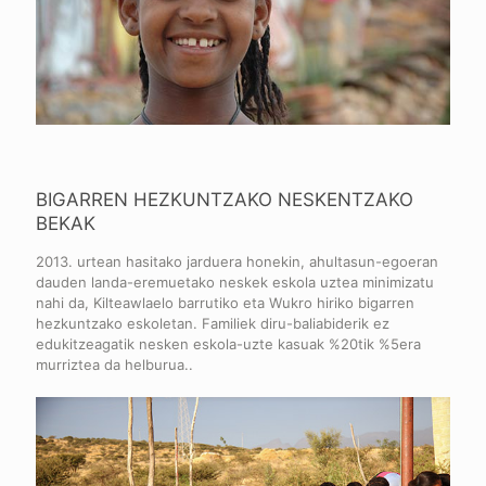
BIGARREN HEZKUNTZAKO NESKENTZAKO
BEKAK
2013. urtean hasitako jarduera honekin, ahultasun-egoeran
dauden landa-eremuetako neskek eskola uztea minimizatu
nahi da, Kilteawlaelo barrutiko eta Wukro hiriko bigarren
hezkuntzako eskoletan. Familiek diru-baliabiderik ez
edukitzeagatik nesken eskola-uzte kasuak %20tik %5era
murriztea da helburua..