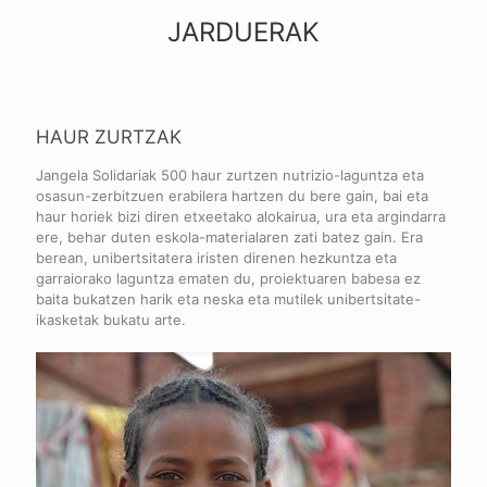
JARDUERAK
HAUR ZURTZAK
Jangela Solidariak 500 haur zurtzen nutrizio-laguntza eta
osasun-zerbitzuen erabilera hartzen du bere gain, bai eta
haur horiek bizi diren etxeetako alokairua, ura eta argindarra
ere, behar duten eskola-materialaren zati batez gain. Era
berean, unibertsitatera iristen direnen hezkuntza eta
garraiorako laguntza ematen du, proiektuaren babesa ez
baita bukatzen harik eta neska eta mutilek unibertsitate-
ikasketak bukatu arte.