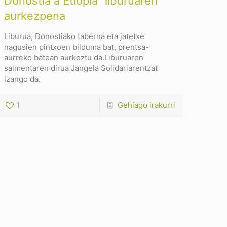
Donostia a Etiopia” liburuaren
aurkezpena
Liburua, Donostiako taberna eta jatetxe
nagusien pintxoen bilduma bat, prentsa-
aurreko batean aurkeztu da.Liburuaren
salmentaren dirua Jangela Solidariarentzat
izango da.
1
Gehiago irakurri