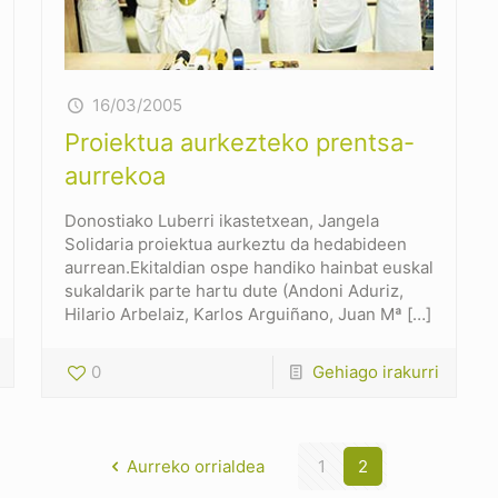
16/03/2005
Proiektua aurkezteko prentsa-
aurrekoa
Donostiako Luberri ikastetxean, Jangela
Solidaria proiektua aurkeztu da hedabideen
aurrean.Ekitaldian ospe handiko hainbat euskal
sukaldarik parte hartu dute (Andoni Aduriz,
Hilario Arbelaiz, Karlos Arguiñano, Juan Mª
[…]
0
Gehiago irakurri
Aurreko orrialdea
1
2