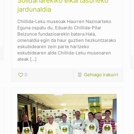
Solidariarekiko elkartasuneko
jardunaldia
Chillida-Leku museoak Haurren Nazioarteko
Eguna ospatu du, Eduardo Chillida-Pilar
Belzunce fundazioarekin batera.Hala,
omenaldia egin da haur guztien hezkuntzarako
eskubidearen zein parte hartzeko
eskubidearen alde.Chillida-Leku museoaren
ateak
[…]
0
Gehiago irakurri