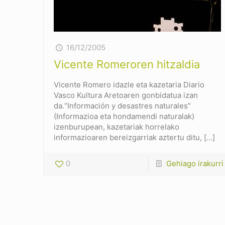
16/12/2005
Vicente Romeroren hitzaldia
Vicente Romero idazle eta kazetaria Diario
Vasco Kultura Aretoaren gonbidatua izan
da.“Información y desastres naturales”
(Informazioa eta hondamendi naturalak)
izenburupean, kazetariak horrelako
informazioaren bereizgarriak aztertu ditu,
[…]
0
Gehiago irakurri