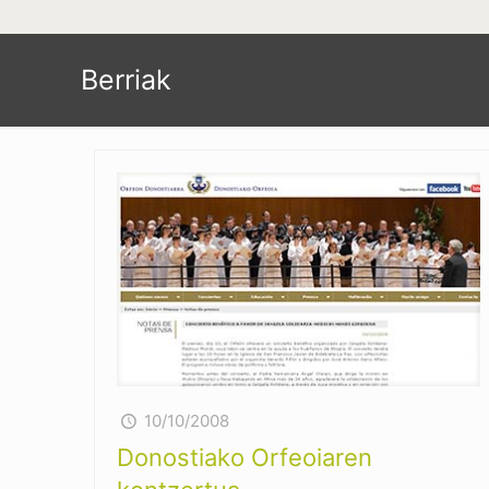
Berriak
10/10/2008
Donostiako Orfeoiaren