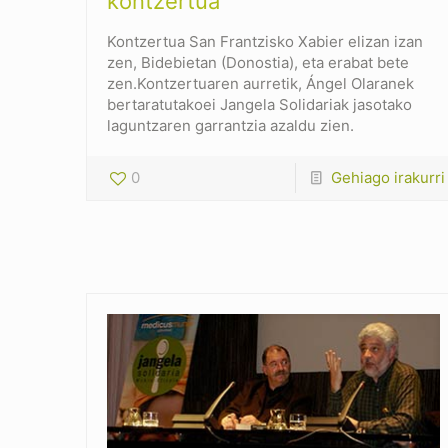
kontzertua
Kontzertua San Frantzisko Xabier elizan izan
zen, Bidebietan (Donostia), eta erabat bete
zen.Kontzertuaren aurretik, Ángel Olaranek
bertaratutakoei Jangela Solidariak jasotako
laguntzaren garrantzia azaldu zien.
0
Gehiago irakurri