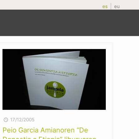
es
eu
17/12/2005
Peio Garcia Amianoren “De