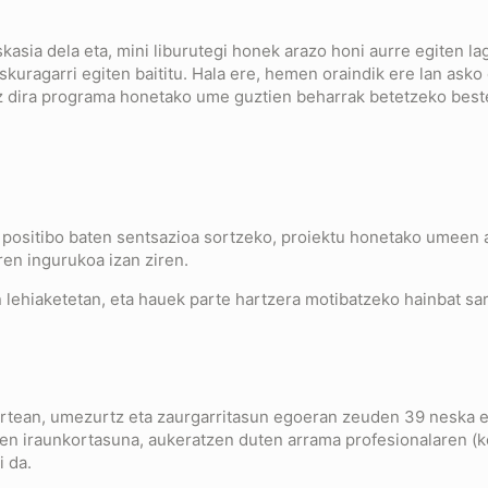
kasia dela eta, mini liburutegi honek arazo honi aurre egiten l
eskuragarri egiten baititu. Hala ere, hemen oraindik ere lan asko
ez dira programa honetako ume guztien beharrak betetzeko best
positibo baten sentsazioa sortzeko, proiektu honetako umeen a
aren ingurukoa izan ziren.
n lehiaketetan, eta hauek parte hartzera motibatzeko hainbat sar
urtean, umezurtz eta zaurgarritasun egoeran zeuden 39 neska et
 iraunkortasuna, aukeratzen duten arrama profesionalaren (kont
i da.