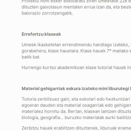
Proiektu honi esker eskolaratu ziren umeetatik 22k 
dituzten gaixotasun mentalen errua izan da, eta best
balorazio zorrotzengatik.
Errefortzu klaseak
Umeek ikasketetan errendimendu handiago izateko, zap
gorabehera, klase hauetara. Klase hauek 7º mailako et
batik bat.
Hurrengo kurtso akademikoan klase tutorial hauek in
Material gehigarriak eskura izateko mini liburutegi
Tutoria zerbitzuez gain, eta eskolari edo hezkuntzar
egoeran dauden eta material osagarriak edo gehigar
materialez hornitu da. Bertan, klasean lantzen dituzte
biologia, geografia… buruzko materialak aurki baititz
Zerbitzu hauek erabiltzen dituztenek, liburuak eraman