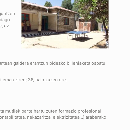
aguntzen
 dago
e, ez
rtean galdera erantzun bidezko bi lehiaketa ospatu
i eman ziren; 36, hain zuzen ere.
a mutilek parte hartu zuten formazio profesional
abilitatea, nekazaritza, elektrizitatea…) araberako