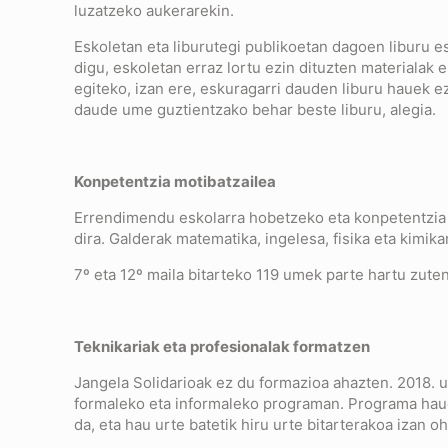
luzatzeko aukerarekin.
Eskoletan eta liburutegi publikoetan dagoen liburu es
digu, eskoletan erraz lortu ezin dituzten materialak 
egiteko, izan ere, eskuragarri dauden liburu hauek 
daude ume guztientzako behar beste liburu, alegia.
Konpetentzia motibatzailea
Errendimendu eskolarra hobetzeko eta konpetentzia 
dira. Galderak matematika, ingelesa, fisika eta kimik
7º eta 12º maila bitarteko 119 umek parte hartu zute
Teknikariak eta profesionalak formatzen
Jangela Solidarioak ez du formazioa ahazten. 2018. 
formaleko eta informaleko programan. Programa hauen
da, eta hau urte batetik hiru urte bitarterakoa izan oh