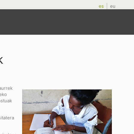
es
eu
k
aurrek
teko
ostuak
itatera