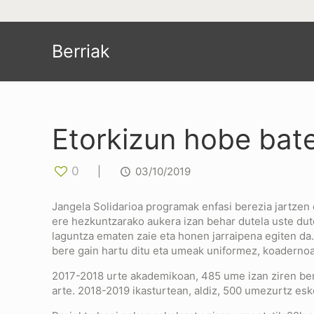
Berriak
Etorkizun hobe bat
0
|
03/10/2019
Jangela Solidarioa programak enfasi berezia jartzen
ere hezkuntzarako aukera izan behar dutela uste dute
laguntza ematen zaie eta honen jarraipena egiten da.
bere gain hartu ditu eta umeak uniformez, koadernoaz
2017-2018 urte akademikoan, 485 ume izan ziren berai
arte. 2018-2019 ikasturtean, aldiz, 500 umezurtz esko