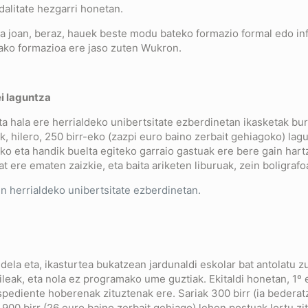
alitate hezgarri honetan.
lara joan, beraz, hauek beste modu bateko formazio formal edo 
zako formazioa ere jaso zuten Wukron.
ei laguntza
 hala ere herrialdeko unibertsitate ezberdinetan ikasketak buru
, hilero, 250 birr-eko (zazpi euro baino zerbait gehiagoko) lag
teko eta handik buelta egiteko garraio gastuak ere bere gain ha
t ere ematen zaizkie, eta baita ariketen liburuak, zein boligrafo
n herrialdeko unibertsitate ezberdinetan.
dela eta, ikasturtea bukatzean jardunaldi eskolar bat antolatu 
zaileak, eta nola ez programako ume guztiak. Ekitaldi honetan, 1
 espediente hoberenak zituztenak ere. Sariak 300 birr (ia bedera
900 birr (26 euro baino zerbait gehiago) lehen postuak lortu zi