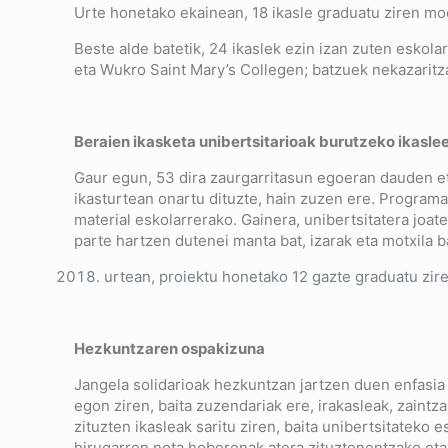
Urte honetako ekainean, 18 ikasle graduatu ziren mod
Beste alde batetik, 24 ikaslek ezin izan zuten esko
eta Wukro Saint Mary’s Collegen; batzuek nekazarit
Beraien ikasketa unibertsitarioak burutzeko ikasle
Gaur egun, 53 dira zaurgarritasun egoeran dauden eta
ikasturtean onartu dituzte, hain zuzen ere. Programak
material eskolarrerako. Gainera, unibertsitatera joa
parte hartzen dutenei manta bat, izarak eta motxila ba
urtean, proiektu honetako 12 gazte graduatu zire
Hezkuntzaren ospakizuna
Jangela solidarioak hezkuntzan jartzen duen enfasia 
egon ziren, baita zuzendariak ere, irakasleak, zaint
zituzten ikasleak saritu ziren, baita unibertsitateko
hirugarren nota hoberenak atera zituztenentzako eta 