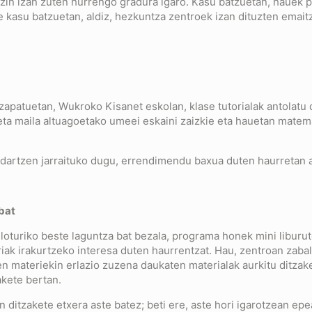
ezin izan zuten hurrengo gradura igaro. Kasu batzuetan, hauek p
e kasu batzuetan, aldiz, hezkuntza zentroek izan dituzten emait
atuetan, Wukroko Kisanet eskolan, klase tutorialak antolatu di
a maila altuagoetako umeei eskaini zaizkie eta hauetan matemati
dartzen jarraituko dugu, errendimendu baxua duten haurretan ar
 bat
i loturiko beste laguntza bat bezala, programa honek mini libur
riak irakurtzeko interesa duten haurrentzat. Hau, zentroan za
n materiekin erlazio zuzena daukaten materialak aurkitu ditzakete
akete bertan.
 ditzakete etxera aste batez; beti ere, aste hori igarotzean epe