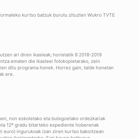
informaleko kurtso batzuk burutu zituzten Wukro TVTE
tzen ari diren ikasleak; horietatik 8 2018-2019
untza ematen die ikasleei fotokopietarako, zein
rtzen ditu programa honek. Horrez gain, talde honetan
ak ere.
zuen, non eskoletako eta bulegoetako ordezkariak
º eta 12º gradu bitarteko espediente hoberenak
tzi euro) ingurukoak izan ziren kurtso bakoitzean
tuzten ikasleentzako. Sari hauen helburua,