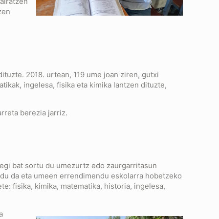
airatzen
zen
tuzte. 2018. urtean, 119 ume joan ziren, gutxi
kak, ingelesa, fisika eta kimika lantzen dituzte,
reta berezia jarriz.
utegi bat sortu du umezurtz edo zaurgarritasun
baldu da eta umeen errendimendu eskolarra hobetzeko
: fisika, kimika, matematika, historia, ingelesa,
a