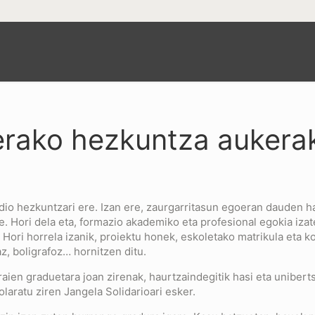
erako hezkuntza aukera
 dio hezkuntzari ere. Izan ere, zaurgarritasun egoeran dauden h
. Hori dela eta, formazio akademiko eta profesional egokia iza
 Hori horrela izanik, proiektu honek, eskoletako matrikula eta k
, boligrafoz… hornitzen ditu.
en graduetara joan zirenak, haurtzaindegitik hasi eta uniberts
laratu ziren Jangela Solidarioari esker.