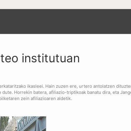
teo institutuan
Merkataritzako ikasleei. Hain zuzen ere, urtero antolatzen dit
ute. Horrekin batera, afiliazio-triptikoak banatu dira, eta Jange
ilketaren zein afiliazioaren aldetik.