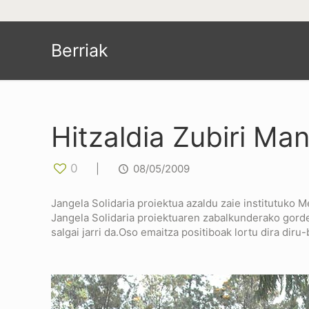
Berriak
Hitzaldia Zubiri Man
0
|
08/05/2009
Jangela Solidaria proiektua azaldu zaie institutuko 
Jangela Solidaria proiektuaren zabalkunderako gorde d
salgai jarri da.Oso emaitza positiboak lortu dira diru-b