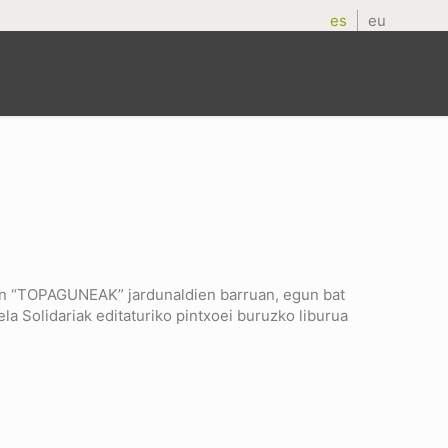
es
eu
uzten “TOPAGUNEAK” jardunaldien barruan, egun bat
la Solidariak editaturiko pintxoei buruzko liburua