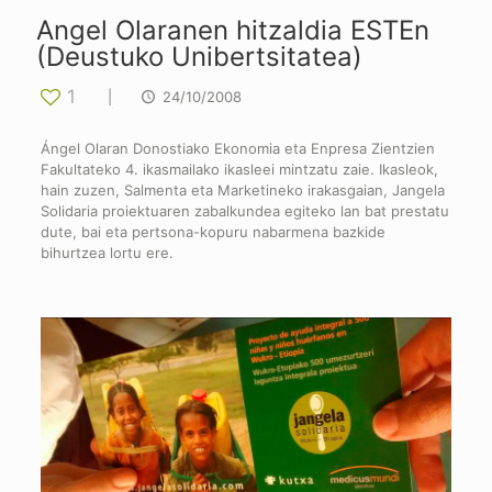
Angel Olaranen hitzaldia ESTEn
(Deustuko Unibertsitatea)
1
|
24/10/2008
Ángel Olaran Donostiako Ekonomia eta Enpresa Zientzien
Fakultateko 4. ikasmailako ikasleei mintzatu zaie. Ikasleok,
hain zuzen, Salmenta eta Marketineko irakasgaian, Jangela
Solidaria proiektuaren zabalkundea egiteko lan bat prestatu
dute, bai eta pertsona-kopuru nabarmena bazkide
bihurtzea lortu ere.